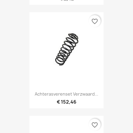
favorite_border
Achterasverenset Verzwaard...
€ 152,46
favorite_border