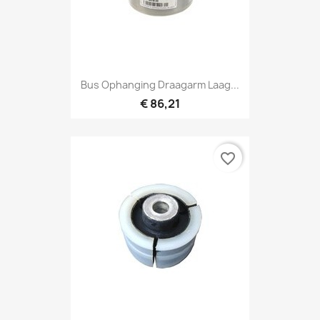
Bus Ophanging Draagarm Laag...
€ 86,21
favorite_border