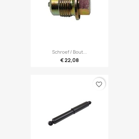
Schroef / Bout...
€ 22,08
favorite_border