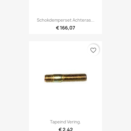
Schokdemperset Achteras...
€ 166,07
favorite_border
Tapeind Vering.
€ 2,42