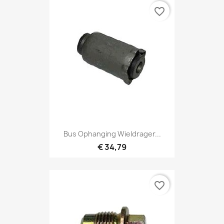
favorite_border
Bus Ophanging Wieldrager...
€ 34,79
favorite_border