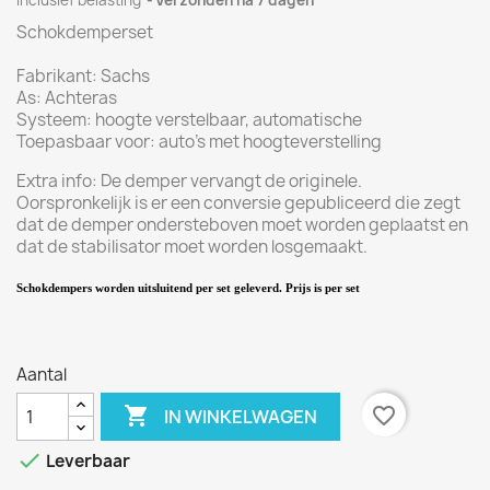
Inclusief belasting
Verzonden na 7 dagen
Schokdemperset
Fabrikant:
Sachs
As:
Achteras
Systeem:
hoogte verstelbaar
,
automatische
Toepasbaar voor
:
auto's
met
hoogteverstelling
Extra info
:
De demper
vervangt de originele
.
Oorspronkelijk is er een
conversie
gepubliceerd
die zegt
dat
de demper
ondersteboven moet worden
geplaatst en
dat
de stabilisator
moet
worden losgemaakt.
Schokdempers worden uitsluitend per set geleverd. Prijs is per set
Aantal

favorite_border
IN WINKELWAGEN

Leverbaar