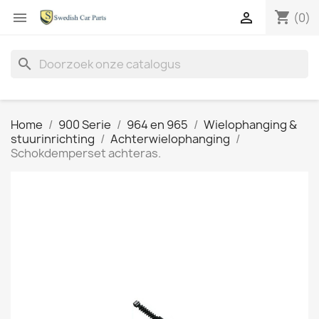
shopping_cart


(0)
search
Home
900 Serie
964 en 965
Wielophanging &
stuurinrichting
Achterwielophanging
Schokdemperset achteras.