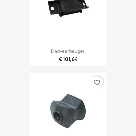
Bladveerbeugel.
€ 101,64
favorite_border