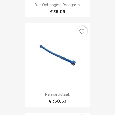
Bus Ophanging Draagarm.
€ 35,09
favorite_border
Panhardstaaf.
€ 330,63