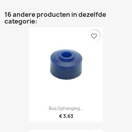
16 andere producten in dezelfde
categorie:
favorite_border
Bus Ophanging...
€ 3,63