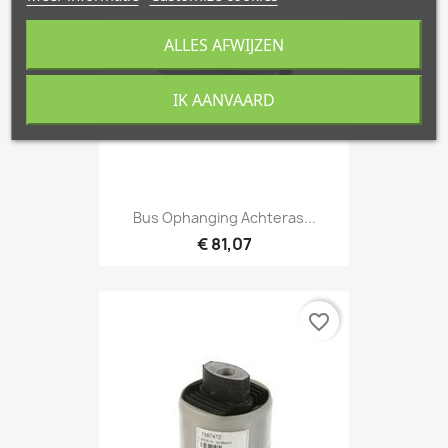
ALLES AFWIJZEN
IK AANVAARD
Bus Ophanging Achteras...
€ 81,07
favorite_border