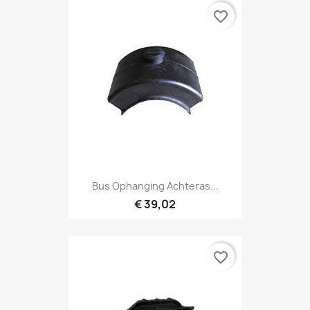
favorite_border
Bus Ophanging Achteras...
€ 39,02
favorite_border