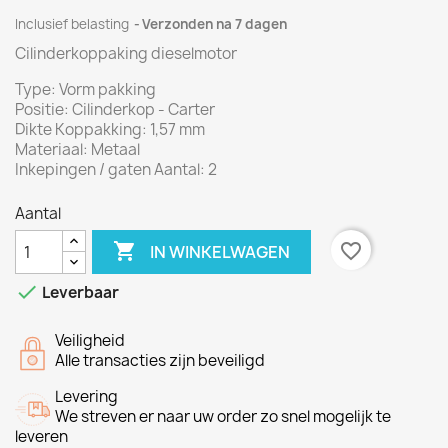
Inclusief belasting
Verzonden na 7 dagen
Cilinderkoppaking dieselmotor
Type:
Vorm
pakking
Positie:
Cilinderkop
-
Carter
Dikte
Koppakking
:
1,57
mm
Materiaal: Metaal
Inkepingen
/
gaten
Aantal: 2
Aantal

favorite_border
IN WINKELWAGEN

Leverbaar
Veiligheid
Alle transacties zijn beveiligd
Levering
We streven er naar uw order zo snel mogelijk te
leveren