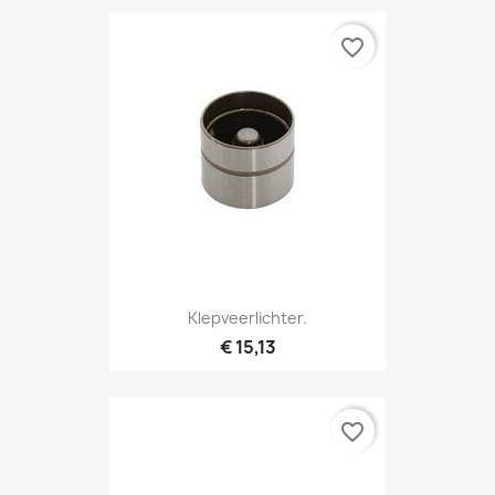
favorite_border
Klepveerlichter.
€ 15,13
favorite_border