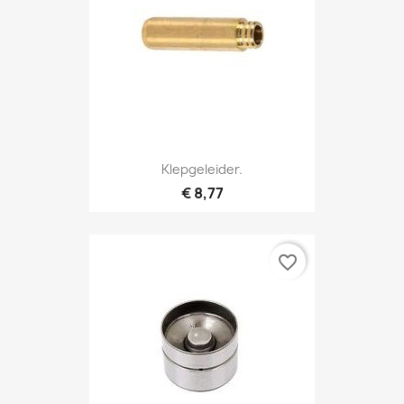
Klepgeleider.
€ 8,77
favorite_border