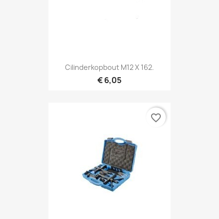
Cilinderkopbout M12 X 162.
€ 6,05
favorite_border