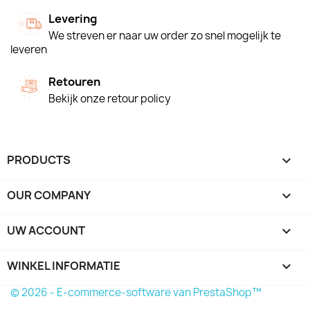
Levering
We streven er naar uw order zo snel mogelijk te
leveren
Retouren
Bekijk onze retour policy
PRODUCTS

OUR COMPANY

UW ACCOUNT

WINKEL INFORMATIE
keyboard_arrow_down
© 2026 - E-commerce-software van PrestaShop™