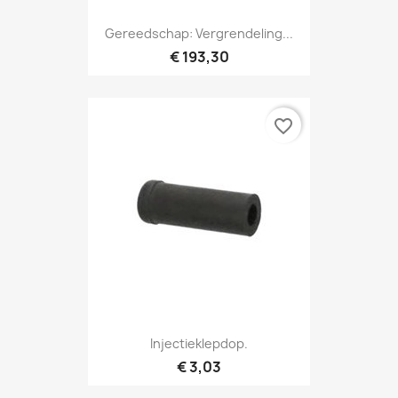
Gereedschap: Vergrendeling...
€ 193,30
favorite_border
Injectieklepdop.
€ 3,03