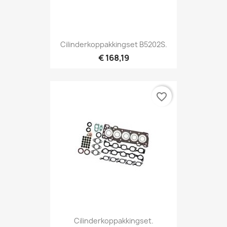
Cilinderkoppakkingset B5202S.
€ 168,19
favorite_border
Cilinderkoppakkingset.