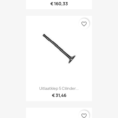
€ 160,33
favorite_border
Uitlaatklep 5 Cilinder...
€ 31,46
favorite_border