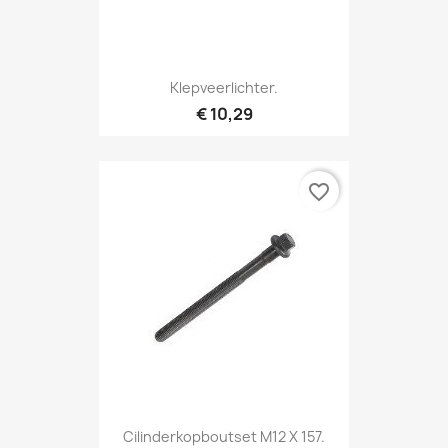
Klepveerlichter.
€ 10,29
favorite_border
Cilinderkopboutset M12 X 157.