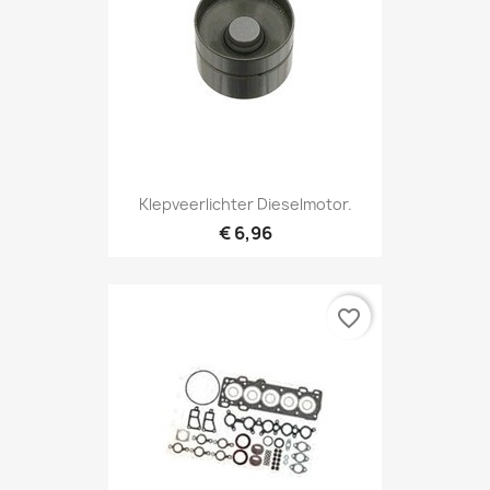
Klepveerlichter Dieselmotor.
€ 6,96
favorite_border