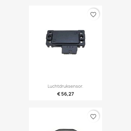
favorite_border
Luchtdruksensor.
€ 56,27
favorite_border