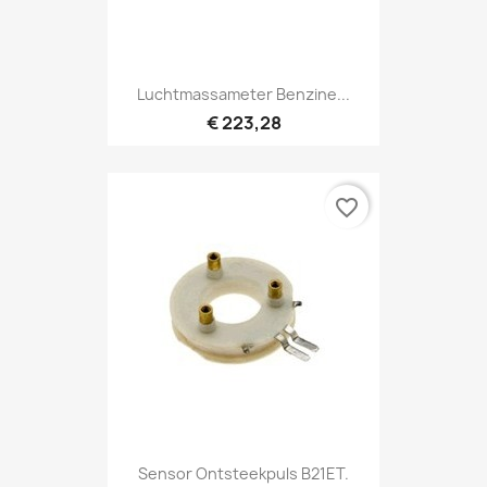
Luchtmassameter Benzine...
€ 223,28
favorite_border
Sensor Ontsteekpuls B21ET.