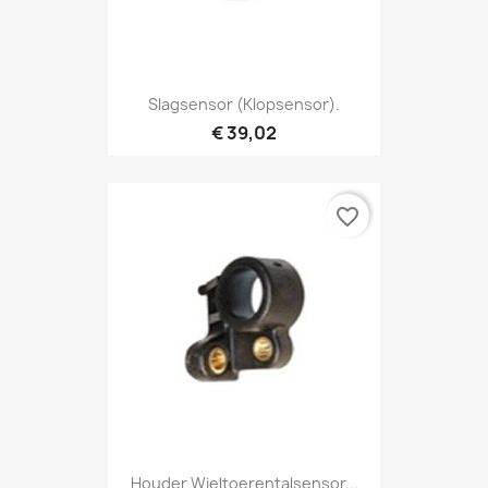
Slagsensor (klopsensor).
€ 39,02
favorite_border
Houder Wieltoerentalsensor...