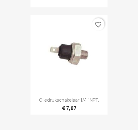
favorite_border
Oliedrukschakelaar 1/4 "NPT.
€ 7,87