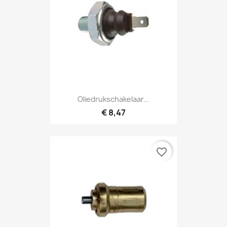
Oliedrukschakelaar...
€ 8,47
favorite_border