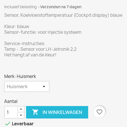
Inclusief belasting
Verzonden na 7 dagen
Sensor
,
Koelvloeistoftemperatuur
(
Cockpit
display)
blauw
Kleur: blauw
Sensor
-functie
:
voor injectie
systeem
Service-instructies
:
Temp -
.
Sensor voor
LH-
Jetronik
2,2
Het hangt af van
de kleur!
Merk: Huismerk
Aantal

favorite_border
IN WINKELWAGEN

Leverbaar