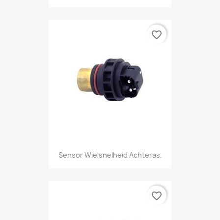
favorite_border
Sensor Wielsnelheid Achteras.
favorite_border