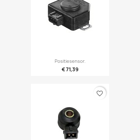
Positiesensor.
€ 71,39
favorite_border