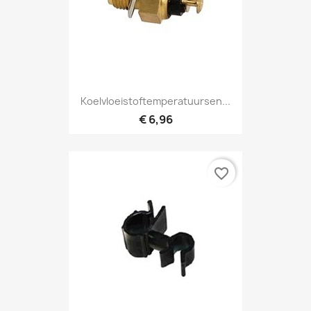
Koelvloeistoftemperatuursen...
€ 6,96
favorite_border