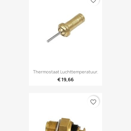
favorite_border
Thermostaat Luchttemperatuur.
€ 19,66
favorite_border