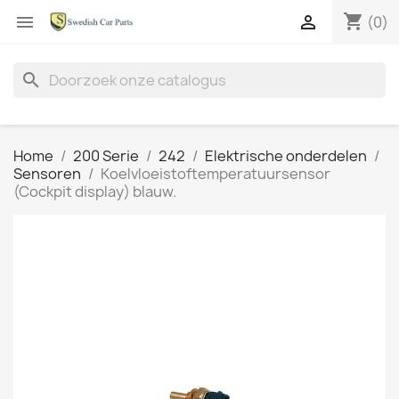
shopping_cart


(0)
search
Home
200 Serie
242
Elektrische onderdelen
Sensoren
Koelvloeistoftemperatuursensor
(Cockpit display) blauw.