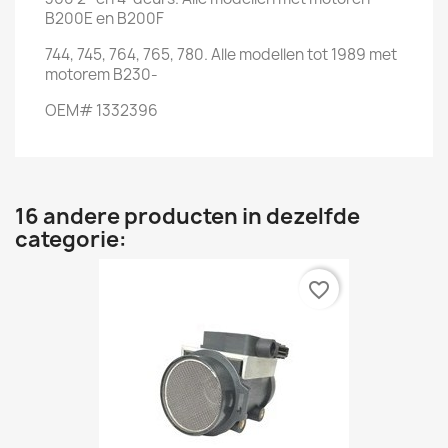
B200E en B200F
744, 745, 764, 765, 780. Alle modellen tot 1989 met
motorem B230-
OEM# 1332396
16 andere producten in dezelfde
categorie:
favorite_border