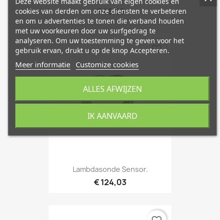
Deze website maakt gebruik van eigen cookies en
€ 46,89
cookies van derden om onze diensten te verbeteren
en om u advertenties te tonen die verband houden
met uw voorkeuren door uw surfgedrag te
analyseren. Om uw toestemming te geven voor het
favorite_border
gebruik ervan, drukt u op de knop Accepteren.
Meer informatie
Customize cookies
ALLES AFWIJZEN
IK AANVAARD
Lambdasonde Sensor.
€ 124,03