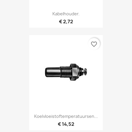
Kabelhouder.
€ 2,72
favorite_border
Koelvloeistoftemperatuursen...
€ 14,52