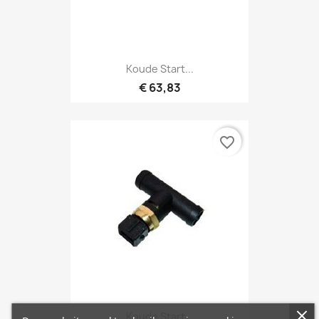
Koude Start...
€ 63,83
favorite_border
Koude Start...